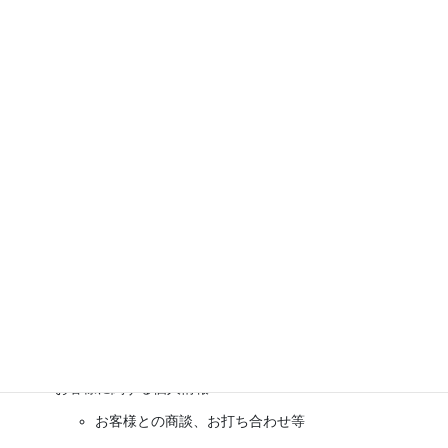
等のご請求に誠実かつ迅速に対応します。
2016年5月1日制定
長崎データ救出センター 代表 鳥越 昌一郎
2、個人情報の利用目的
当社は、お客様から個人情報をご提供頂く場合、予め個人情報の
利用目的を明示し、その利用目的の範囲内で利用します。予め明
示した利用目的の範囲を超えて、お客様の個人情報を利用する必
要が生じた場合は、お客様にその旨をご連絡し、お客様の同意を
頂いた上で利用します。当社が保有する個人情報の利用目的は下
記の通りです。
お客様に関する個人情報
お客様との商談、お打ち合わせ等